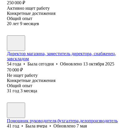
250 000
₽
Активно ищет работу
Конкретные достижения
Общий опыт
20
лет
9
месяцев
Директор магазина, заместитель директора, снабженец,
завскладом
54
года
•
Была
сегодня
•
Обновлено
13 октября 2025
70 000
₽
Не ищет работу
Конкретные достижения
Общий опыт
31
год
3
месяца
Помощник руководителя,бухгалтера,делопроизводитель
41
год
•
Была
вчера
•
Обновлено
7 мая