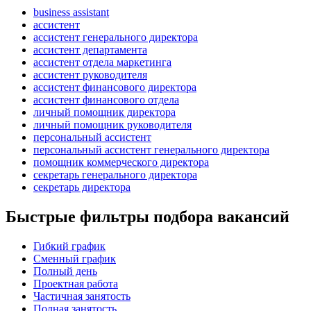
business assistant
ассистент
ассистент генерального директора
ассистент департамента
ассистент отдела маркетинга
ассистент руководителя
ассистент финансового директора
ассистент финансового отдела
личный помощник директора
личный помощник руководителя
персональный ассистент
персональный ассистент генерального директора
помощник коммерческого директора
секретарь генерального директора
секретарь директора
Быстрые фильтры подбора вакансий
Гибкий график
Сменный график
Полный день
Проектная работа
Частичная занятость
Полная занятость